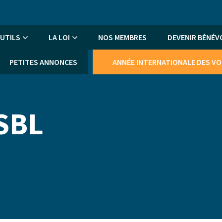
An
me
UTILS
LA LOI
NOS MEMBRES
DEVENIR BÉNÉV
PETITES ANNONCES
ANNÉE INTERNATIONALE DES V
SBL