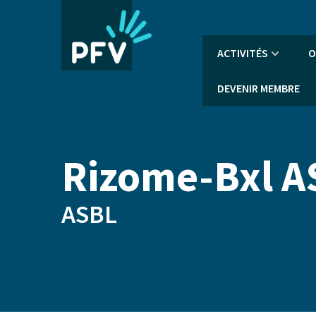
Aller
au
contenu
Navigation
ACTIVITÉS
O
principal
principale
DEVENIR MEMBRE
Rizome-Bxl A
ASBL