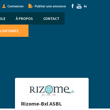
onymous
Submenu
Connexion
Publier une annonce
nu
OLE
À PROPOS
CONTACT
OLONTAIRES
Rizome-Bxl ASBL