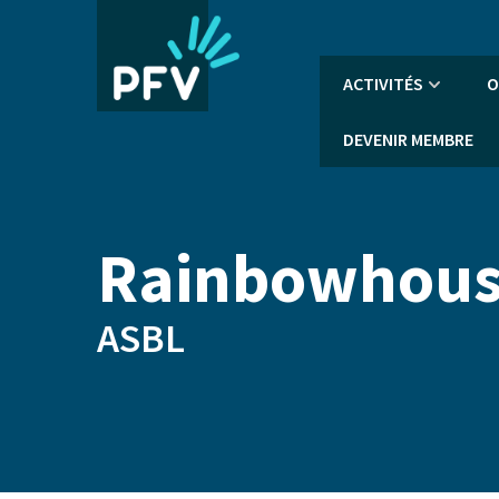
Aller
au
contenu
Navigation
ACTIVITÉS
O
principal
principale
DEVENIR MEMBRE
Rainbowhou
ASBL