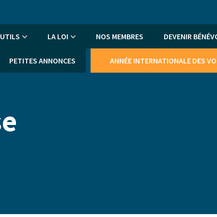
An
me
UTILS
LA LOI
NOS MEMBRES
DEVENIR BÉNÉV
PETITES ANNONCES
ANNÉE INTERNATIONALE DES V
se