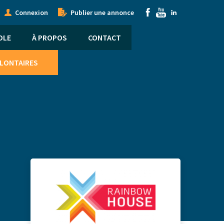
onymous
Submenu
Connexion
Publier une annonce
nu
OLE
À PROPOS
CONTACT
OLONTAIRES