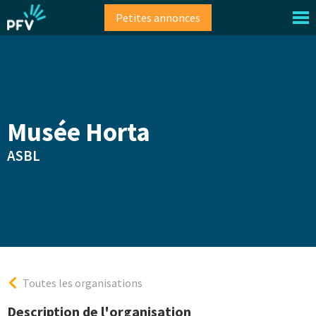
Aller
Petites annonces
au
contenu
principal
Musée Horta
ASBL
Toutes les organisations
Description de l'organisation