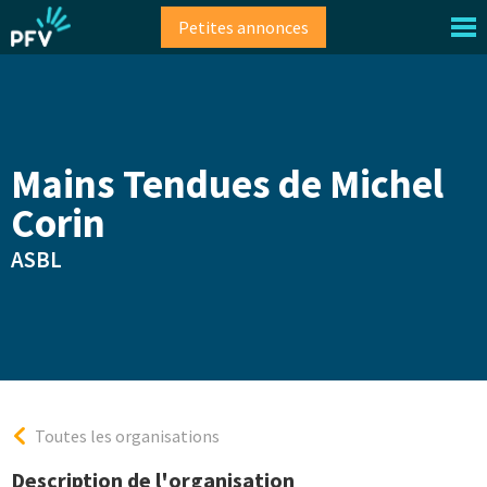
Aller
Petites annonces
au
contenu
principal
Mains Tendues de Michel
Corin
ASBL
Toutes les organisations
Description de l'organisation