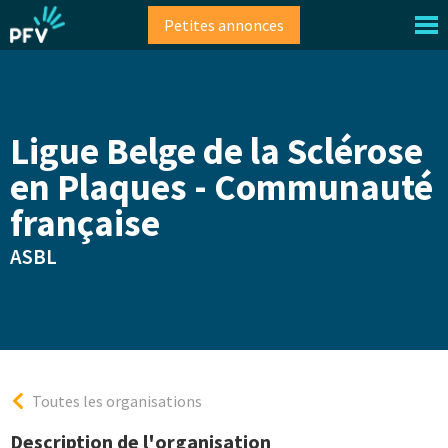
Aller
Petites annonces
au
contenu
principal
Ligue Belge de la Sclérose
en Plaques - Communauté
française
ASBL
Toutes les organisations
Description de l'organisation