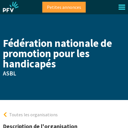
Aller
Petites annonces
au
contenu
principal
Fédération nationale de
promotion pour les
handicapés
ASBL
Toutes les organisations
Description de l'organisation