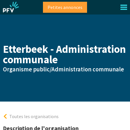
Aller
Petites annonces
au
contenu
principal
Etterbeek - Administration
communale
Organisme public/Administration communale
Toutes les organisations
Description de l'organisation