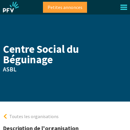
Aller
Petites annonces
au
contenu
principal
Centre Social du
Béguinage
ASBL
Toutes les organisations
Description de l'organisation