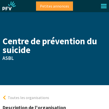
Aller
Petites annonces
au
contenu
principal
Centre de prévention du
suicide
ASBL
Toutes les organisations
Description de l'organisation