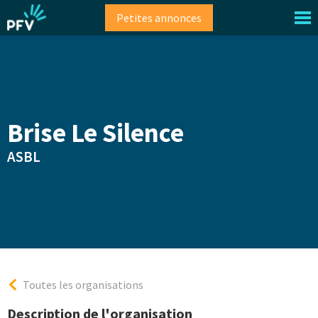
Aller
Petites annonces
au
contenu
principal
Brise Le Silence
ASBL
Toutes les organisations
Description de l'organisation