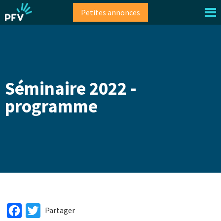
Aller
Petites annonces
au
contenu
principal
Séminaire 2022 -
programme
Facebook
Twitter
Partager