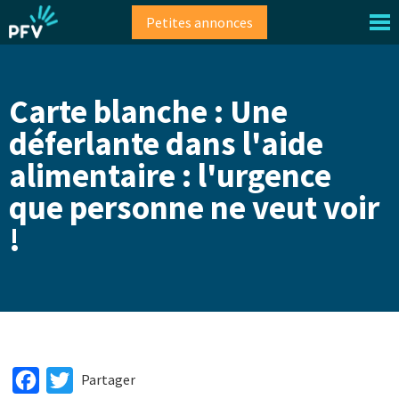
Aller
Petites annonces
au
contenu
principal
Carte blanche : Une
déferlante dans l'aide
alimentaire : l'urgence
que personne ne veut voir
!
Facebook
Twitter
Partager