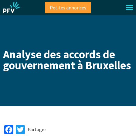
Aller
Petites annonces
au
contenu
principal
Analyse des accords de
gouvernement à Bruxelles
Facebook
Twitter
Partager