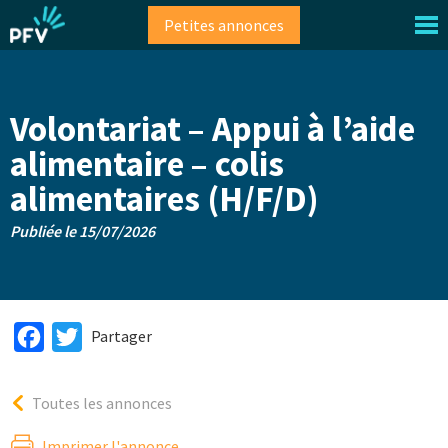
Aller
Petites annonces
au
contenu
principal
Volontariat – Appui à l’aide
alimentaire – colis
alimentaires (H/F/D)
Publiée le 15/07/2026
Facebook
Twitter
Partager
Toutes les annonces
Imprimer l'annonce