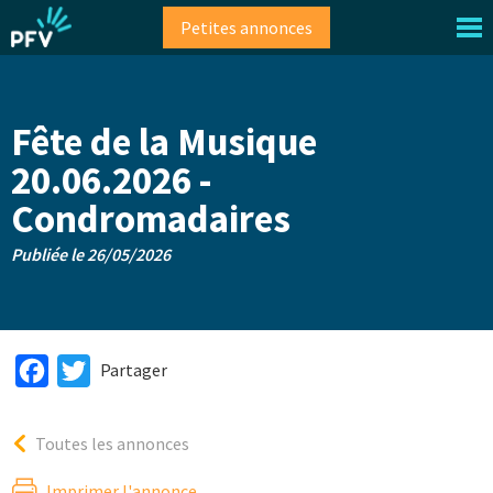
Aller
Petites annonces
au
contenu
principal
Fête de la Musique
20.06.2026 -
Condromadaires
Publiée le 26/05/2026
Facebook
Twitter
Partager
Toutes les annonces
Imprimer l'annonce